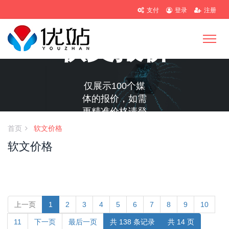
支付
登录
注册
软文报价
仅展示100个媒
体的报价，如需
更精准价格请登
录或联系客服！
首页
软文价格
软文价格
上一页
1
2
3
4
5
6
7
8
9
10
11
下一页
最后一页
共 138 条记录
共 14 页