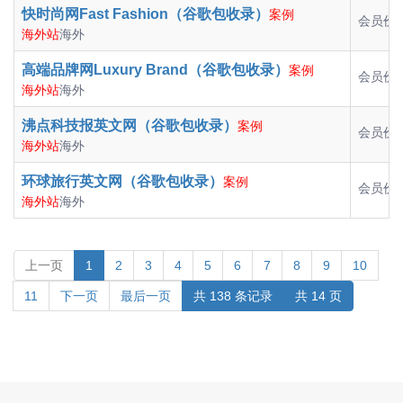
快时尚网Fast Fashion（谷歌包收录）
案例
会员价：
海外站
海外
高端品牌网Luxury Brand（谷歌包收录）
案例
会员价：
海外站
海外
沸点科技报英文网（谷歌包收录）
案例
会员价：
海外站
海外
环球旅行英文网（谷歌包收录）
案例
会员价：
海外站
海外
上一页
1
2
3
4
5
6
7
8
9
10
11
下一页
最后一页
共 138 条记录
共 14 页